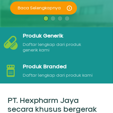
Baca Selengkapnya
Baca Selengkapnya
Baca Selengkapnya
Baca Selengkapnya
Produk Generik
Daftar lengkap dari produk
generik kami
Produk Branded
Daftar lengkap dari produk kami
PT. Hexpharm Jaya
secara khusus bergerak