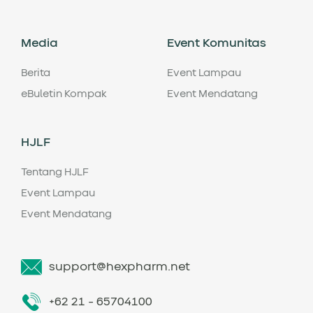
Media
Event Komunitas
Berita
Event Lampau
eBuletin Kompak
Event Mendatang
HJLF
Tentang HJLF
Event Lampau
Event Mendatang
support@hexpharm.net
+62 21 - 65704100