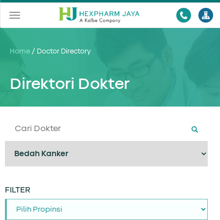
Toggle
navigation
Home
/
Doctor Directory
Direktori Dokter
FILTER