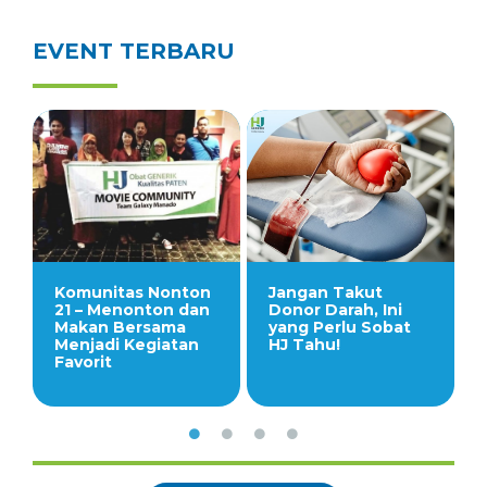
EVENT TERBARU
Komunitas Nonton
Jangan Takut
21 – Menonton dan
Donor Darah, Ini
Makan Bersama
yang Perlu Sobat
Menjadi Kegiatan
HJ Tahu!
Favorit