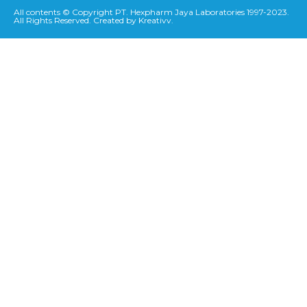
All contents © Copyright PT. Hexpharm Jaya Laboratories 1997-2023.
All Rights Reserved. Created by Kreativv.