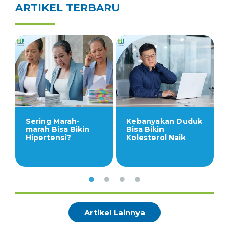
ARTIKEL TERBARU
Sering Marah-
Kebanyakan Duduk
marah Bisa Bikin
Bisa Bikin
Hipertensi?
Kolesterol Naik
Artikel Lainnya