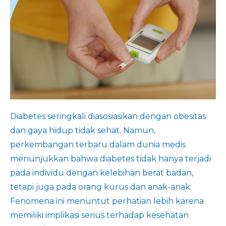
Diabetes seringkali diasosiasikan dengan obesitas
dan gaya hidup tidak sehat. Namun,
perkembangan terbaru dalam dunia medis
menunjukkan bahwa diabetes tidak hanya terjadi
pada individu dengan kelebihan berat badan,
tetapi juga pada orang kurus dan anak-anak.
Fenomena ini menuntut perhatian lebih karena
memiliki implikasi serius terhadap kesehatan