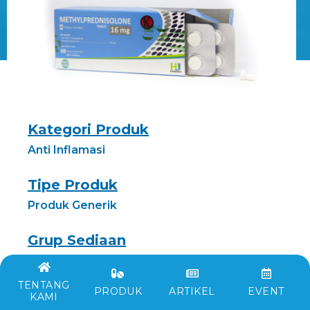
Kategori Produk
Anti Inflamasi
Tipe Produk
Produk Generik
Grup Sediaan
16 mg
TENTANG
PRODUK
ARTIKEL
EVENT
Indikasi
KAMI