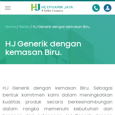
Toggle
navigation
Home
/
Berita
/
HJ Generik dengan kemasan Biru.
HJ Generik dengan
kemasan Biru.
HJ Generik dengan kemasan Biru. Sebagai
bentuk komitmen kami dalam meningkatkan
kualitas produk secara berkesinambungan
dalam rangka memenuhi kebutuhan dan