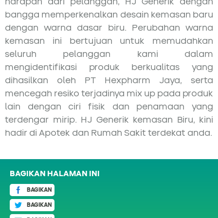
harapan dari pelanggan, HJ Generik dengan
bangga memperkenalkan desain kemasan baru
dengan warna dasar biru. Perubahan warna
kemasan ini bertujuan untuk memudahkan
seluruh pelanggan kami dalam
mengidentifikasi produk berkualitas yang
dihasilkan oleh PT Hexpharm Jaya, serta
mencegah resiko terjadinya mix up pada produk
lain dengan ciri fisik dan penamaan yang
terdengar mirip. HJ Generik kemasan Biru, kini
hadir di Apotek dan Rumah Sakit terdekat anda.
BAGIKAN HALAMAN INI
BAGIKAN
BAGIKAN