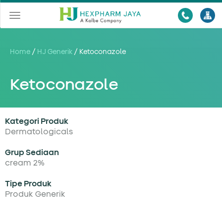
Toggle
navigation
Home
/
HJ Generik
/
Ketoconazole
Ketoconazole
Kategori Produk
Dermatologicals
Grup Sediaan
cream 2%
Tipe Produk
Produk Generik