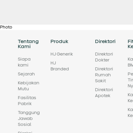
Photo
Tentang
Produk
Direktori
Fi
Kami
K
HJ Generik
Direktori
Siapa
Ka
Dokter
HJ
kami
BM
Branded
Direktori
Sejarah
Pe
Rumah
Ti
Sakit
Kebijakan
Ny
Mutu
Direktori
Ka
Apotek
Fasilitas
Ke
Pabrik
Ka
Tanggung
Ke
Jawab
Sosial