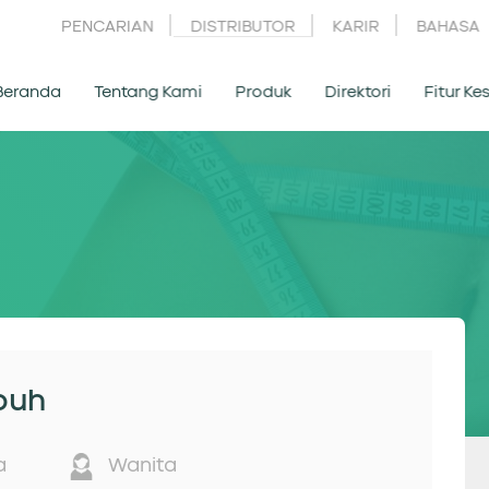
PENCARIAN
DISTRIBUTOR
KARIR
BAHASA
Beranda
Tentang Kami
Produk
Direktori
Fitur K
buh
a
Wanita