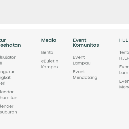
tur
Media
Event
HJL
esehatan
Komunitas
Berita
Ten
lkulator
Event
HJL
eBuletin
I
Lampau
Kompak
Even
ngukur
Event
Lam
ngkat
Mendatang
Even
eri
Men
lendar
hamilan
lender
suburan