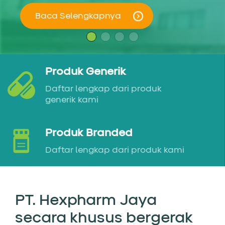
Baca Selengkapnya
Baca Selengkapnya
Baca Selengkapnya
Baca Selengkapnya
Produk Generik
Daftar lengkap dari produk
generik kami
Produk Branded
Daftar lengkap dari produk kami
PT. Hexpharm Jaya
secara khusus bergerak