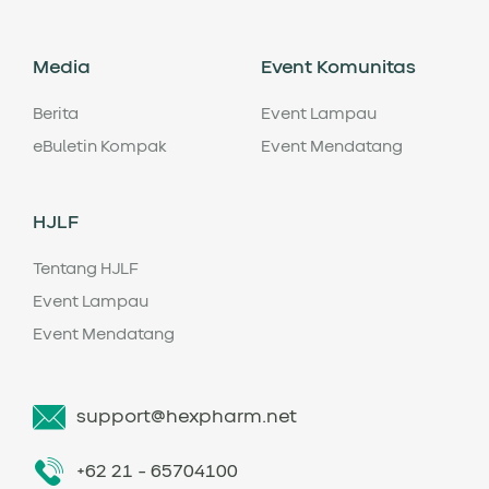
Media
Event Komunitas
Berita
Event Lampau
eBuletin Kompak
Event Mendatang
HJLF
Tentang HJLF
Event Lampau
Event Mendatang
support@hexpharm.net
+62 21 - 65704100