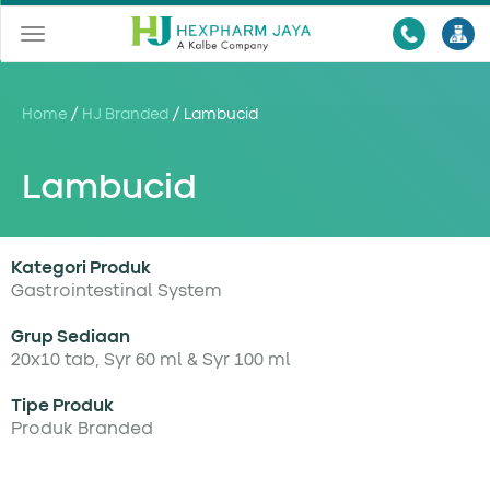
Toggle
navigation
Home
/
HJ Branded
/
Lambucid
Lambucid
Kategori Produk
Gastrointestinal System
Grup Sediaan
20x10 tab, Syr 60 ml & Syr 100 ml
Tipe Produk
Produk Branded