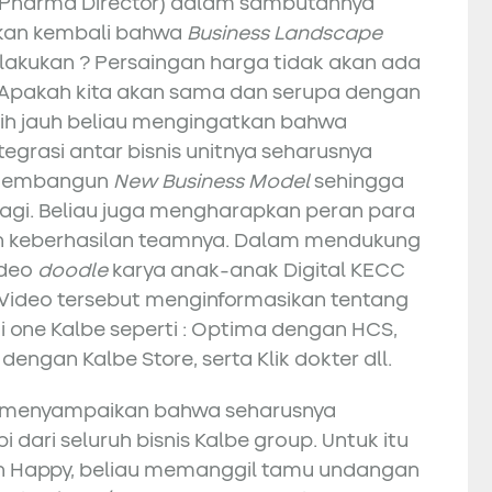
 (Pharma Director) dalam sambutannya
tkan kembali bahwa
Business Landscape
a lakukan ? Persaingan harga tidak akan ada
. Apakah kita akan sama dan serupa dengan
h jauh beliau mengingatkan bahwa
egrasi antar bisnis unitnya seharusnya
 membangun
New Business Model
sehingga
lagi. Beliau juga mengharapkan peran para
 keberhasilan teamnya. Dalam mendukung
ideo
doodle
karya anak-anak Digital KECC
ll) Video tersebut menginformasikan tentang
i one Kalbe seperti : Optima dengan HCS,
engan Kalbe Store, serta Klik dokter dll.
a menyampaikan bahwa seharusnya
 dari seluruh bisnis Kalbe group. Untuk itu
 dan Happy, beliau memanggil tamu undangan