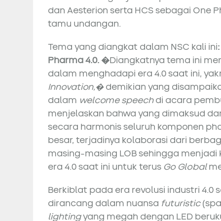
dan Aesterion serta HCS sebagai One 
tamu undangan.
Tema yang diangkat dalam NSC kali ini
Pharma 4.0. �
Diangkatnya tema ini me
dalam menghadapi era 4.0 saat ini, yakn
Innovation,�
demikian yang disampaikan
dalam
welcome speech
di acara pem
menjelaskan bahwa yang dimaksud dari 
secara harmonis seluruh komponen pha
besar, terjadinya kolaborasi dari berbag
masing-masing LOB sehingga menjadi
era 4.0 saat ini untuk terus
Go Global
mel
Berkiblat pada era revolusi industri 4.0
dirancang dalam nuansa
futuristic
(spa
lighting
yang megah dengan LED berukur