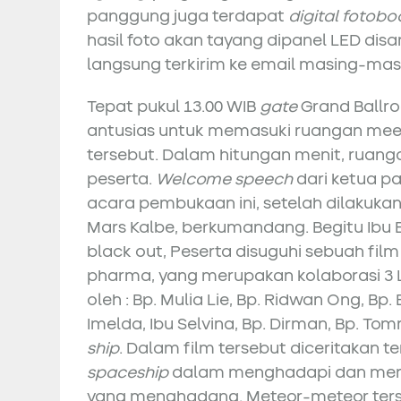
panggung juga terdapat
digital fotobo
hasil foto akan tayang dipanel LED di
langsung terkirim ke email masing-mas
Tepat pukul 13.00 WIB
gate
Grand Ballro
antusias untuk memasuki ruangan meeti
tersebut. Dalam hitungan menit, ruang
peserta.
Welcome speech
dari ketua pa
acara pembukaan ini, setelah dilakuka
Mars Kalbe, berkumandang. Begitu Ibu E
black out, Peserta disuguhi sebuah fi
pharma, yang merupakan kolaborasi 3 
oleh : Bp. Mulia Lie, Bp. Ridwan Ong, Bp. 
Imelda, Ibu Selvina, Bp. Dirman, Bp. To
ship
. Dalam film tersebut diceritakan 
spaceship
dalam menghadapi dan mena
yang menghadang. Meteor-meteor terse