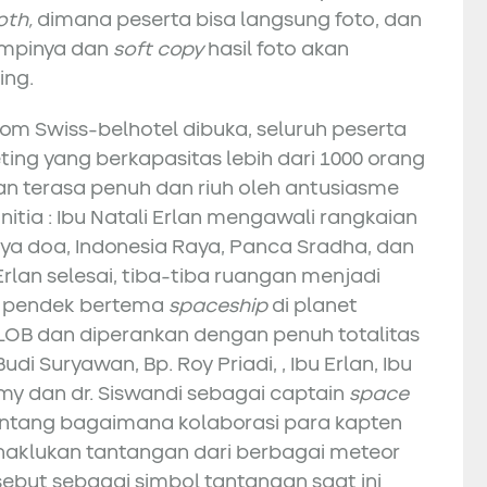
oth,
dimana peserta bisa langsung foto, dan
sampinya dan
soft copy
hasil foto akan
ing.
om Swiss-belhotel dibuka, seluruh peserta
ng yang berkapasitas lebih dari 1000 orang
an terasa penuh dan riuh oleh antusiasme
nitia : Ibu Natali Erlan mengawali rangkaian
nya doa, Indonesia Raya, Panca Sradha, dan
rlan selesai, tiba-tiba ruangan menjadi
lm pendek bertema
spaceship
di planet
LOB dan diperankan dengan penuh totalitas
Budi Suryawan, Bp. Roy Priadi, , Ibu Erlan, Ibu
mmy dan dr. Siswandi sebagai captain
space
tentang bagaimana kolaborasi para kapten
klukan tantangan dari berbagai meteor
but sebagai simbol tantangan saat ini