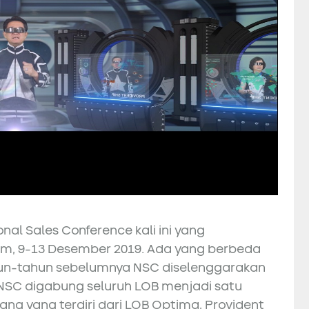
nal Sales Conference kali ini yang
am, 9-13 Desember 2019. Ada yang berbeda
hun-tahun sebelumnya NSC diselenggarakan
i NSC digabung seluruh LOB menjadi satu
ng yang terdiri dari LOB Optima, Provident