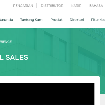
PENCARIAN
DISTRIBUTOR
KARIR
BAHASA
Beranda
Tentang Kami
Produk
Direktori
Fitur K
ERENCE
L SALES