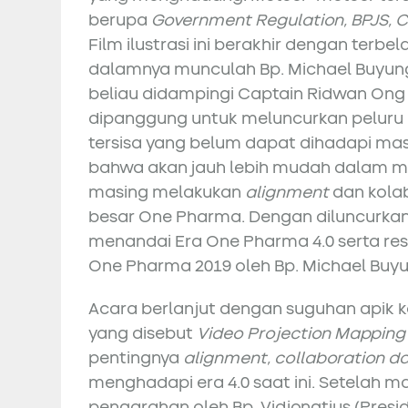
berupa
Government Regulation, BPJS, Co
Film ilustrasi ini berakhir dengan terb
dalamnya munculah Bp. Michael Buyun
beliau didampingi Captain Ridwan Ong
dipanggung untuk meluncurkan peluru
tersisa yang belum dapat dihadapi mas
bahwa akan jauh lebih mudah dalam me
masing melakukan
alignment
dan kola
besar One Pharma. Dengan diluncurkann
menandai Era One Pharma 4.0 serta res
One Pharma 2019 oleh Bp. Michael Buy
Acara berlanjut dengan suguhan apik k
yang disebut
Video Projection Mappin
pentingnya
alignment, collaboration d
menghadapi era 4.0 saat ini. Setelah m
pengarahan oleh Bp. Vidjongtius (Presi