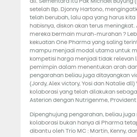
dll. Sementara itu Pak Michael Buyung
setelah Bp. Djonny Hartono, menginga
telah berubah, lalu apa yang harus kit
habisnya, diskon akan terus meningkat
mereka bermain murah-murahan ? Lebi
kekuatan One Pharma yang saling terint
mampu menjadi modal utama untuk
kompetisi harga menjadi tidak relevan 
pemimpin dalam menentukan arah dan
pengarahan beliau juga ditayangkan v
(Jordy, Alex victory, Yosi dan Natalie d
kolaborasi yang telah dilakukan sebaga
Asterion dengan Nutrigenme, Provident d
Dipenghujung pengarahan, beliau jug
kolaborasi bukan hanya di Pharma tetapi
dibantu oleh Trio MC : Martin, Kenny,