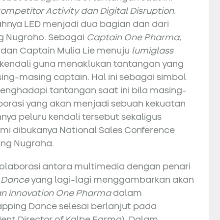
mpetitor Activity dan Digital Disruption
.
elahnya LED menjadi dua bagian dan dari
g Nugroho. Sebagai
Captain One Pharma
,
 dan Captain Mulia Lie menuju
lumiglass
 kendali guna menaklukan tantangan yang
ing-masing captain. Hal ini sebagai simbol
nghadapi tantangan saat ini bila masing-
borasi yang akan menjadi sebuah kekuatan
ya peluru kendali tersebut sekaligus
mi dibukanya National Sales Conference
ung Nugraha.
olaborasi antara multimedia dengan penari
g Dance
yang lagi-lagi menggambarkan akan
an innovation One Pharma
dalam
apping Dance selesai berlanjut pada
dent Director of Kalbe Farma). Dalam