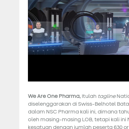
We Are One Pharma,
Itulah
tagline
Natio
diselenggarakan di Swiss-Belhotel Bat
dalam NSC Pharma kali ini, dimana ta
oleh masing-masing LOB, tetapi kali in
kesatuan dengan jumlah peserta 630 ora