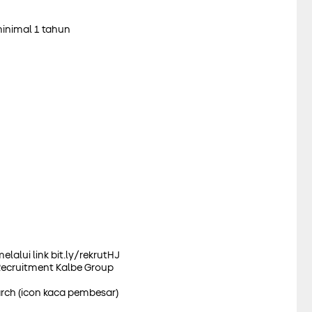
minimal 1 tahun
elalui link
bit.ly/rekrutHJ
Recruitment Kalbe Group
arch (icon kaca pembesar)