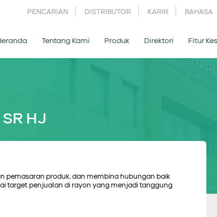
PENCARIAN
DISTRIBUTOR
KARIR
BAHASA
Beranda
Tentang Kami
Produk
Direktori
Fitur K
 SR HJ
atan pemasaran produk, dan membina hubungan baik
 target penjualan di rayon yang menjadi tanggung