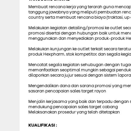
Membuat rencana kerja yang terarah guna mencapa
tanggung jawabnya yang meliputi pembuatan renca
country serta membuat rencana biaya (traktasi, up
Melakukan kegiatan detailing/promosi ke outlet se
promosi disertai dengan hubungan baik untuk me
menggunakan dan menyediakan produk-produk H
Melakukan kunjungan ke outlet terkait secara teratu
produk Hexpharm, stok kompetitor, dan segala kegi
Mencatat segala kegiatan sehubugan dengan tugas 
memanfaatkan seoptimal mungkin sebagai penduk
dilaporkan secara jujur sesuai dengan sistem lapor
Mengendalikan dana dan sarana promosi yang menja
sasaran pencapaian sales target rayon
Menjalin kerjasama yang baik dan terpadu dengan se
mendukung pencapaian sales target cabang
Melaksanakan prosedur yang telah ditetapkan
KUALIFIKASI :