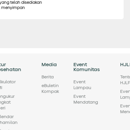
 yang telah disediakan
tuk menyimpan
tur
Media
Event
HJL
esehatan
Komunitas
Berita
Ten
lkulator
Event
HJL
eBuletin
I
Lampau
Kompak
Even
ngukur
Event
Lam
ngkat
Mendatang
Even
eri
Men
lendar
hamilan