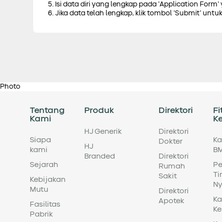
5. Isi data diri yang lengkap pada 'Application Form'
6. Jika data telah lengkap, klik tombol 'Submit' un
Photo
Tentang
Produk
Direktori
Fi
Kami
K
HJ Generik
Direktori
Siapa
Ka
Dokter
HJ
kami
BM
Branded
Direktori
Sejarah
Pe
Rumah
Ti
Sakit
Kebijakan
Ny
Mutu
Direktori
Ka
Apotek
Fasilitas
Ke
Pabrik