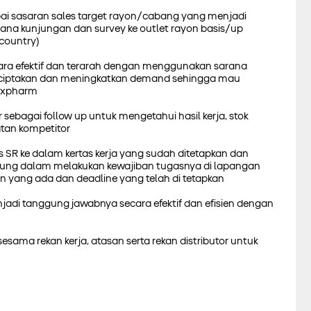
i sasaran sales target rayon/cabang yang menjadi
na kunjungan dan survey ke outlet rayon basis/up
 country)
cara efektif dan terarah dengan menggunakan sarana
nciptakan dan meningkatkan demand sehingga mau
expharm
r sebagai follow up untuk mengetahui hasil kerja, stok
atan kompetitor
SR ke dalam kertas kerja yang sudah ditetapkan dan
ung dalam melakukan kewajiban tugasnya di lapangan
an yang ada dan deadline yang telah di tetapkan
di tanggung jawabnya secara efektif dan efisien dengan
sama rekan kerja, atasan serta rekan distributor untuk